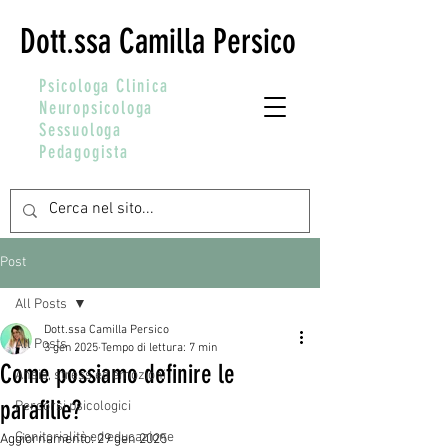
Dott.ssa Camilla Persico
Psicologa Clinica
Neuropsicologa
Sessuologa
Pedagogista
Post
All Posts
Dott.ssa Camilla Persico
All Posts
3 gen 2025
Tempo di lettura: 7 min
Come possiamo definire le
Ansia, stress ed emozioni
parafilie?
Percorsi psicologici
Genitorialità ed educazione
Aggiornamento:
29 gen 2025