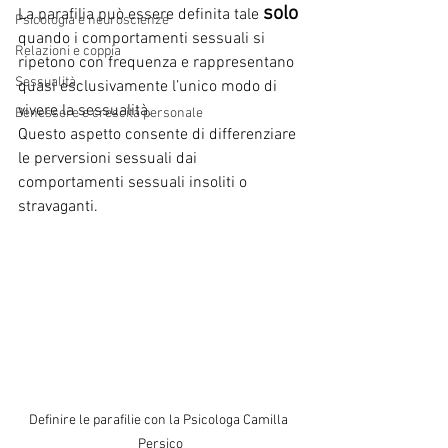
solo
La parafilia può essere definita tale 
Psicologia e neuroscienze
quando i comportamenti sessuali si 
Relazioni e coppia
ripetono con frequenza e rappresentano 
Sessualità
quasi esclusivamente l’unico modo di 
vivere la sessualità. 
Benessere e crescita personale
Questo aspetto consente di differenziare 
le perversioni sessuali dai 
comportamenti sessuali insoliti o 
stravaganti. 
Definire le parafilie con la Psicologa Camilla 
Persico