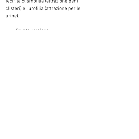
feci), la clismofilia (attrazione per i 
clisteri) e l’urofilia (attrazione per le 
urine).
Quinta versione 
Nelle versioni precedenti del DSM, i 
disturbi parafilici venivano 
frequentemente confusi con qualsiasi 
comportamento sessuale considerato 
fuori dall’ordinario. Con l’introduzione 
del DSM-5 (2013), il gruppo di lavoro ha 
affermato chiaramente, per la prima 
volta, che "molte persone con desideri 
sessuali atipici non soffrono di un 
disturbo mentale". 
Per diagnosticare un disturbo parafilico, 
è necessario che l’individuo provi un 
disagio personale
 non legato 
unicamente alla disapprovazione 