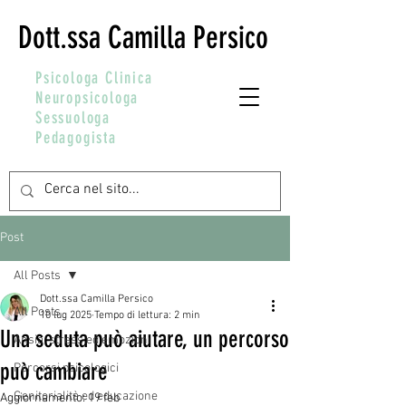
Dott.ssa Camilla Persico
Psicologa Clinica
Neuropsicologa
Sessuologa
Pedagogista
Post
All Posts
Dott.ssa Camilla Persico
All Posts
10 lug 2025
Tempo di lettura: 2 min
Una seduta può aiutare, un percorso
Ansia, stress ed emozioni
può cambiare
Percorsi psicologici
Genitorialità ed educazione
Aggiornamento:
19 feb