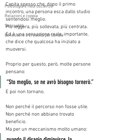
Capita spesso che, dopo il primo 
Psicologia e neuroscienze
incontro, una persona esca dallo studio 
Relazioni e coppia
sentendosi meglio. 
Sessualità
Più leggera, più sollevata, più centrata.
Ed è una sensazione reale, importante, 
Benessere e crescita personale
che dice che qualcosa ha iniziato a 
muoversi.
Proprio per questo, però, molte persone 
pensano:
“Sto meglio, se ne avrò bisogno tornerò.”
E poi non tornano.
Non perché il percorso non fosse utile.
Non perché non abbiano trovato 
beneficio. 
Ma per un meccanismo molto umano: 
quando il disagio diminuisce, la 