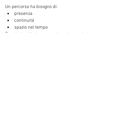
Un percorso ha bisogno di:
presenza
continuità
spazio nel tempo
È così che ciò che emerge in seduta può 
davvero trasformarsi nella vita 
quotidiana.
Quindi... se dopo un incontro ti senti 
meglio, è un buon segnale, ma non è il 
punto di arrivo.
Il vero cambiamento non nasce da una 
singola seduta, ma da 
un cammino fatto insieme, passo dopo 
passo
E se a volte sono io a guidarla nel fissare 
il passo successivo, è perché credo 