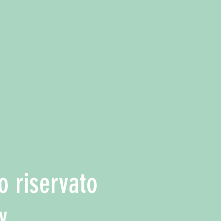
o riservato
y