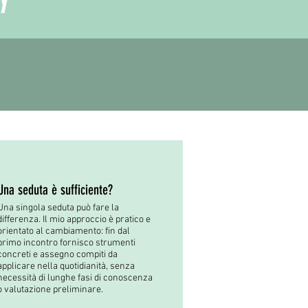
Una seduta è sufficiente?
Una singola seduta può fare la
differenza. Il mio approccio è pratico e
orientato al cambiamento: fin dal
primo incontro fornisco strumenti
concreti e assegno compiti da
applicare nella quotidianità, senza
necessità di lunghe fasi di conoscenza
o valutazione preliminare.