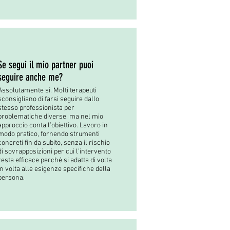
Se segui il mio partner puoi
seguire anche me?
Assolutamente si. Molti terapeuti
sconsigliano di farsi seguire dallo
stesso professionista per
problematiche diverse, ma nel mio
approccio conta l’obiettivo. Lavoro in
modo pratico, fornendo strumenti
concreti fin da subito, senza il rischio
di sovrapposizioni per cui l’intervento
resta efficace perché si adatta di volta
in volta alle esigenze specifiche della
persona.