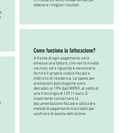
circostanze sono fondamentali per
ottenere i migliori risultati.
a
e
Come funziona la fatturazione?
A fronte di ogni pagamento sarà
emessa una fattura, che verrà inviata
via mail, ed a riguardo è necessario
fornire il proprio codice fiscale e
indirizzo di residenza. Le spese per
prestazioni psicologiche sono
detraibili al 19% dall'IRPEF, al netto di
una franchigia di 129,11 euro. È
importante conservare la
e
documentazione fiscale e utilizzare
metodi di pagamento tracciabili per
usufruire di questa detrazione.