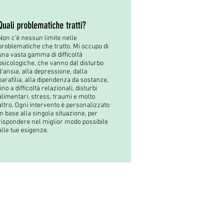
Quali problematiche tratti?
Non c'è nessun limite nelle
problematiche che tratto. Mi occupo di
una vasta gamma di difficoltà
psicologiche, che vanno dal disturbo
d'ansia, alla depressione, dalla
parafilia, alla dipendenza da sostanze,
fino a difficoltà relazionali, disturbi
alimentari, stress, traumi e molto
altro. Ogni intervento è personalizzato
in base alla singola situazione, per
rispondere nel miglior modo possibile
alle tue esigenze.