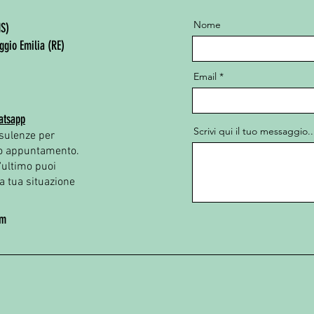
Nome
MS)
ggio Emilia
(RE)
Email
atsapp​
Scrivi qui il tuo messaggio..
nsulenze per
io appuntamento.
t'ultimo puoi
a tua situazione
om