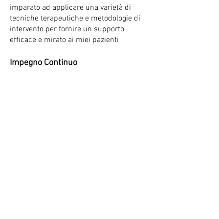
imparato ad applicare una varietà di
tecniche terapeutiche e metodologie di
intervento per fornire un supporto
efficace e mirato ai miei pazienti
Impegno Continuo
Sono impegnata a continuare a
sviluppare le mie competenze
professionali attraverso la formazione
continua e il coinvolgimento in nuove
sfide e opportunità nel campo della
salute mentale e del benessere
STUDI
Laurea triennale in Scienze
dell'Educazione
Laurea triennale in Scienze e Tecniche
Psicologiche
Laurea magistrale in Psicologia Clinica e
di Comunità